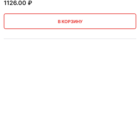
1126.00
₽
В КОРЗИНУ
Сетка тканая
низкоуглеродистая ТУ 14-4-
1561-89 0.56х0.56х0.35 мм
765.00
₽
В КОРЗИНУ