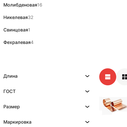
Молибденовая
16
Никелевая
32
Свинцовая
1
Фехралевая
4
Длина
ГОСТ
Размер
Маркировка