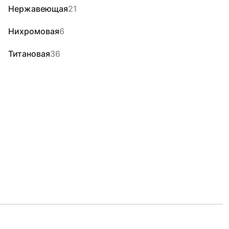
Нержавеющая
21
Нихромовая
6
Титановая
36