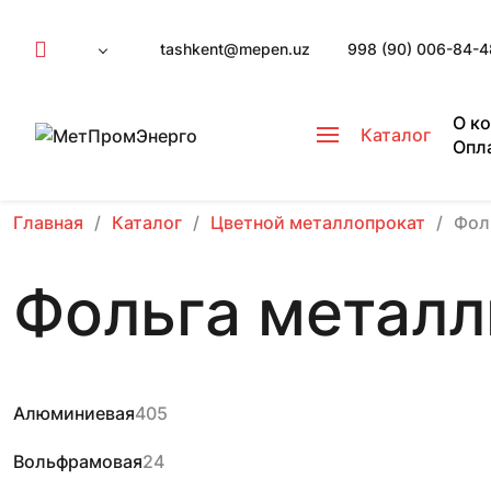
tashkent@mepen.uz
998 (90) 006-84-4
О к
Каталог
Опл
Главная
Каталог
Цветной металлопрокат
Фол
Фольга металл
Алюминиевая
405
Вольфрамовая
24