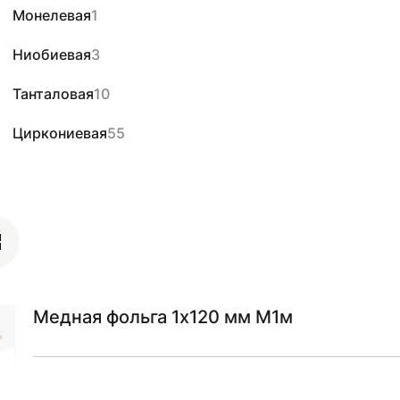
Монелевая
1
Ниобиевая
3
Танталовая
10
Циркониевая
55
Медная фольга 1х120 мм М1м