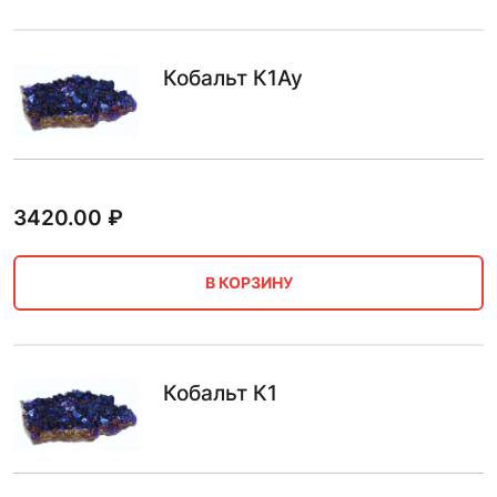
Кобальт К1Ау
3420.00
₽
В КОРЗИНУ
Кобальт К1