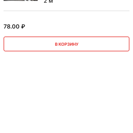
2 м
78.00
₽
В КОРЗИНУ
Рубка гильотиной лист с
полимерным покрытием 3 мм
1.501-2.2 м
32.00
₽
В КОРЗИНУ