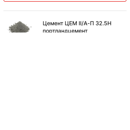
Цемент ЦЕМ II/А-П 32.5Н
портландцемент
378.00
₽
В КОРЗИНУ
Цемент ЦЕМ II/А-И 42,5Н
портландцемент с
известняком 1000 кг
AKKERMANN 500 MAXI