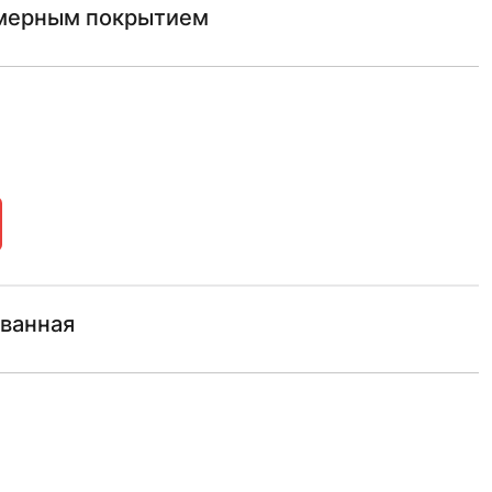
имерным покрытием
ованная