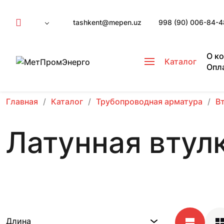
tashkent@mepen.uz
998 (90) 006-84-4
О к
Каталог
Опл
Главная
Каталог
Трубопроводная арматура
В
Латунная втул
Длина