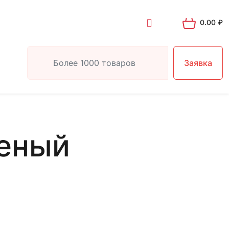
0.00
₽
Заявка
еный