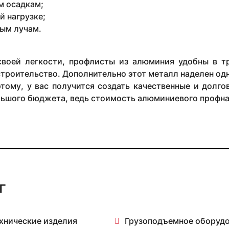
 осадкам;
й нагрузке;
ым лучам.
своей легкости, профлисты из алюминия удобны в т
строительство. Дополнительно этот металл наделен од
этому, у вас получится создать качественные и долг
ьшого бюджета, ведь стоимость алюминиевого профнас
г
хнические изделия
Грузоподъемное оборуд