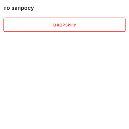
по запросу
В КОРЗИНУ
Буровая машина УГБ-996
ПИОНЕР вращательный
колонковый с продувкой
по запросу
В КОРЗИНУ