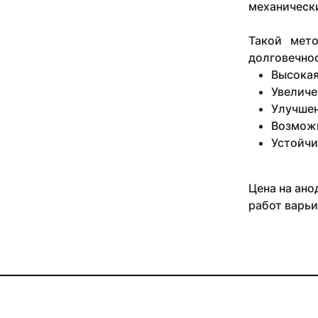
механически
Такой мето
долговечнос
Высокая
Увеличе
Улучшен
Возможн
Устойчи
Цена на ано
работ варьи