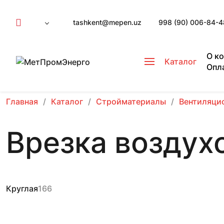
tashkent@mepen.uz
998 (90) 006-84-4
О к
Каталог
Опл
Главная
Каталог
Стройматериалы
Вентиляци
Врезка воздух
Круглая
166