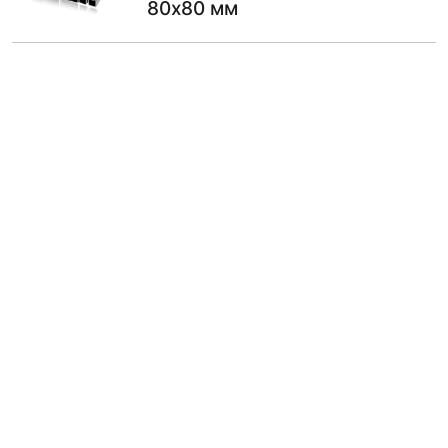
80х80 мм
677.00
₽
В КОРЗИНУ
Труба профильная 08пс
квадратная ГОСТ 8639-82
80х80 мм
66681.00
₽