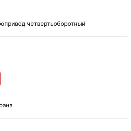
ропривод четвертьоборотный
рана