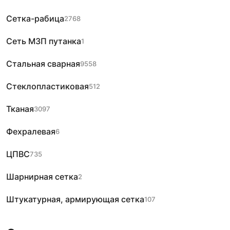
Сетка-рабица
2768
Сеть МЗП путанка
1
Стальная сварная
9558
Стеклопластиковая
512
Тканая
3097
Фехралевая
6
ЦПВС
735
Шарнирная сетка
2
Штукатурная, армирующая сетка
107