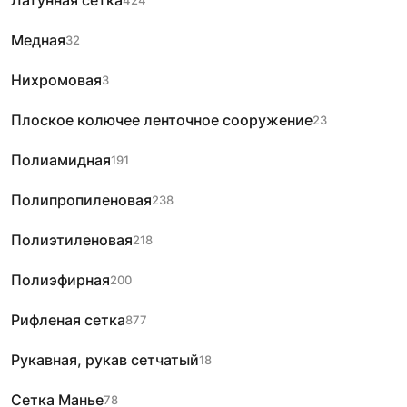
Латунная сетка
424
Медная
32
Нихромовая
3
Плоское колючее ленточное сооружение
23
Полиамидная
191
Полипропиленовая
238
Полиэтиленовая
218
Полиэфирная
200
Рифленая сетка
877
Рукавная, рукав сетчатый
18
Сетка Манье
78