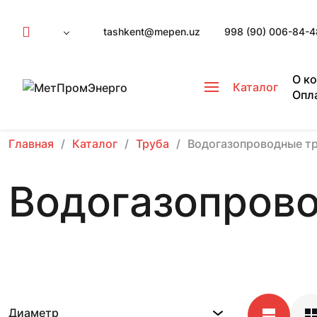
tashkent@mepen.uz
998 (90) 006-84-4
О к
Каталог
Опл
Главная
Каталог
Труба
Водогазопроводные т
Водогазопров
Диаметр