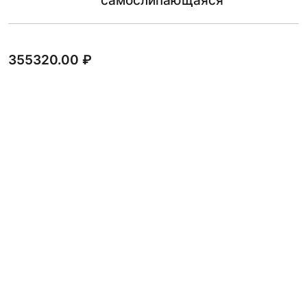
самослипающаяся
355320.00
₽
В КОРЗИНУ
Лента электроизоляционная
ЛЭСБ стеклолента 60 мм 0.2
мм 60х0.2 мм
17.00
₽
В КОРЗИНУ