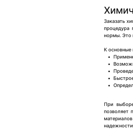
Химич
Заказать хи
процедура 
нормы. Это 
К основные 
Примене
Возможн
Проведе
Быстрое
Определ
При выборе
позволяет 
материалов
надежности 