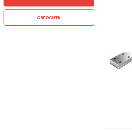
Д-50
Д-65
Д-65С
ДЛ-65
ДН-50
ДН-65
ДН6-65
ЖБР-М
КБ-50
КБ-65
КД-50
КД-65
КР100
КР100, КР120
КР120
КР140
КР70
КР70, КР80
КР80
ОП-366