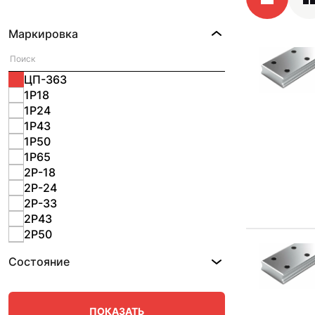
Маркировка
ЦП-363
1Р18
1Р24
1Р43
1Р50
1Р65
2Р-18
2Р-24
2Р-33
2Р43
2Р50
2Р65
Состояние
Д-18
Д-24
Д-33
Д-43