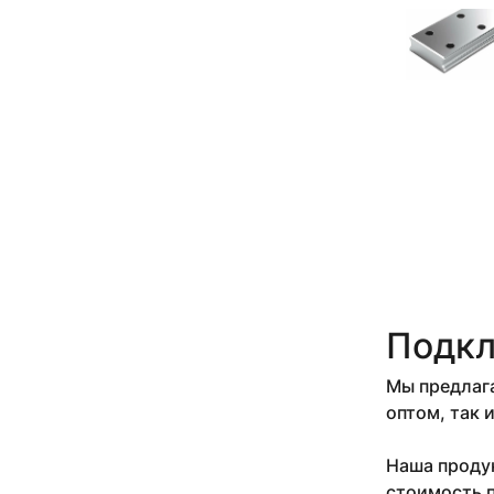
ОП-68-74
ПС-50
ПС-65
ПСМ-65
Р11
Р18
Р24
Р33
Р43
Р50
Р50, Р43
Р50, Р65
Р65
РС-3
Подкл
РС-4
РС-5
Мы предлага
РС-6
оптом, так 
СД-43
СД-50
Наша продук
СД-65
стоимость п