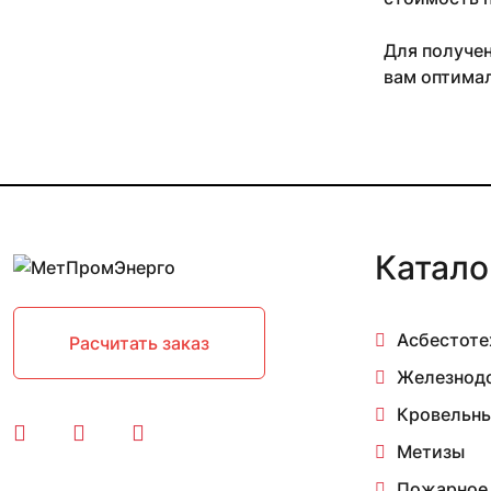
СК-50
СК-65
СП-487
Для получен
Т-62
вам оптимал
ТВ-62
ТС3
ТС4
ТС5
ЦП-143
ЦП-153
ЦП-204
Катало
ЦП-318
ЦП-328
ЦП-356
ЦП-361
Асбестоте
Расчитать заказ
ЦП-362
Железнод
ЦП-369.104
ЦП-538
Кровельны
ЦП-638
Метизы
ЦП-74
Пожарное