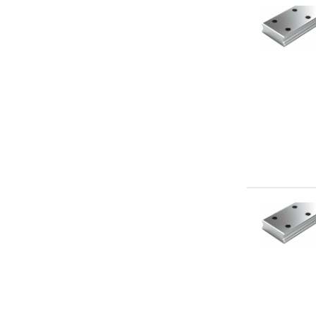
ОП-68-74
ПС-50
ПС-65
ПСМ-65
Р11
Р18
Р24
Р33
Р43
Р50
Р50, Р43
Р50, Р65
Р65
РС-3
РС-4
РС-5
РС-6
СД-43
СД-65
СК-50