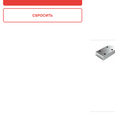
Д-50
Д-65
Д-65С
ДЛ-65
ДН-50
ДН-65
ДН6-65
ЖБР-М
КБ-50
КБ-65
КД-50
КД-65
КР100
КР100, КР120
КР120
КР140
КР70
КР70, КР80
КР80
ОП-366