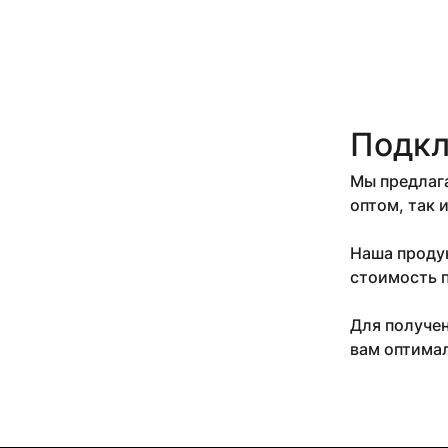
СК-65
СП-487
Т-62
ТВ-62
ТС3
ТС4
ТС5
Подкл
ЦП-143
ЦП-153
Мы предлага
ЦП-204
оптом, так 
ЦП-318
ЦП-328
Наша продук
ЦП-356
стоимость п
ЦП-361
ЦП-362
Для получен
ЦП-363
вам оптимал
ЦП-369.104
ЦП-538
ЦП-638
ЦП-74