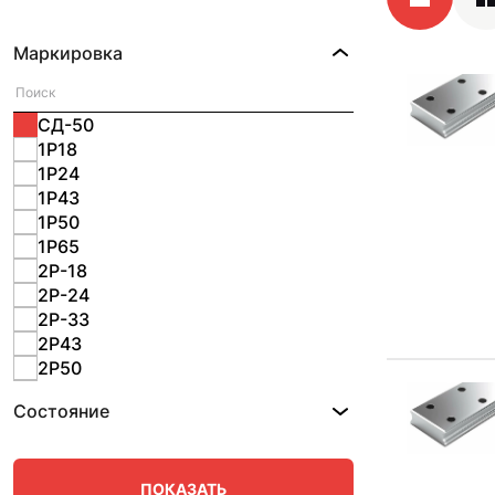
Маркировка
СД-50
1Р18
1Р24
1Р43
1Р50
1Р65
2Р-18
2Р-24
2Р-33
2Р43
2Р50
2Р65
Состояние
Д-18
Д-24
Д-33
Д-43