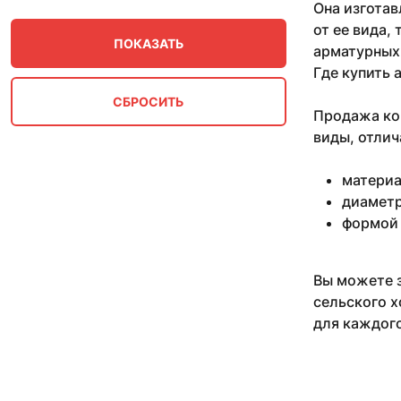
Она изготав
4
от ее вида,
5
арматурных 
50
Где купить 
6
6-12
60
Продажа ком
виды, отлич
материа
диаметр
формой 
Вы можете з
сельского х
для каждого