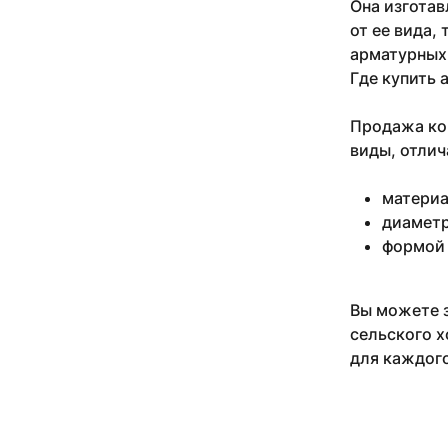
Она изготав
от ее вида,
арматурных 
Где купить 
Продажа ком
виды, отлич
материа
диаметр
формой 
Вы можете з
сельского х
для каждого