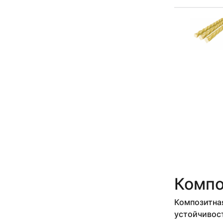
Компо
Композитная
устойчивост