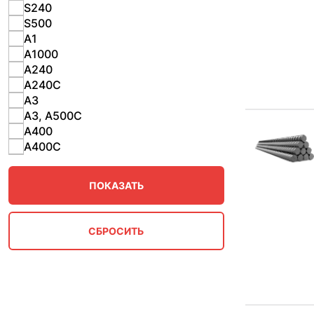
S240
S500
А1
А1000
А240
А240С
А3
А3, А500С
А400
А400С
А400С, А500С
А500
А500С
А500СЕ
А500СН
А500СНУ
А500СП
А550СК
А600
А600С