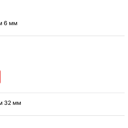
м 6 мм
м 32 мм