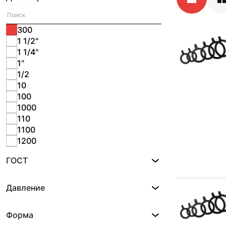
300
1 1/2"
1 1/4"
1"
1/2
10
100
1000
110
1100
1200
1240
ГОСТ
125
1300
14
Давление
140
1400
Форма
15