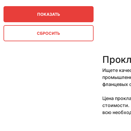
150
160
1600
175
18
1800
2 1/2"
20
200
Прокл
2000
21
Ищете качес
2200
промышленны
225
фланцевых с
23
2400
Цена прокла
25
250
стоимости. 
2600
всю необхо
28
280
2800