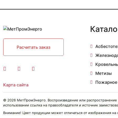
3
3/4
30
300
Катало
3000
315
32
34
Асбестоте
Расчитать заказ
350
Железнод
355
3600
Кровельны
38
Метизы
40
400
Пожарное
Карта сайта
43
450
50
© 2026 МетПромЭнерго. Воспроизведение или распространение 
500
использовании ссылка на правообладателя и источник заимствова
51
Внимание! Цвет продукции может отличаться от изображения на 
55