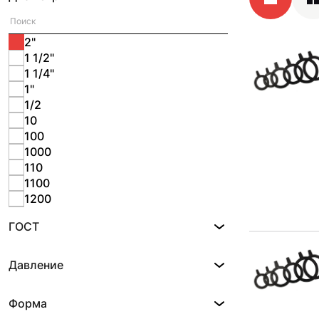
2"
1 1/2"
1 1/4"
1"
1/2
10
100
1000
110
1100
1200
1240
ГОСТ
125
1300
14
Давление
140
1400
Форма
15