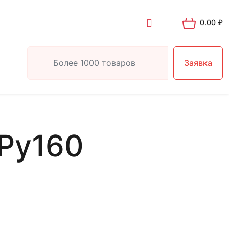
0.00
₽
Заявка
 Ру160