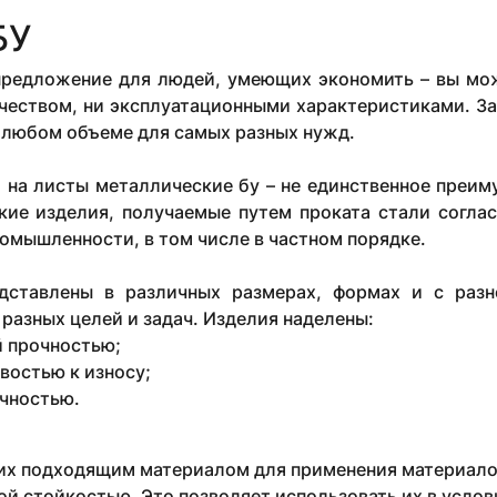
БУ
 предложение для людей, умеющих экономить – вы мож
чеством, ни эксплуатационными характеристиками. За
 любом объеме для самых разных нужд.
 на листы металлические бу – не единственное преим
кие изделия, получаемые путем проката стали согла
омышленности, в том числе в частном порядке.
дставлены в различных размерах, формах и с разн
разных целей и задач. Изделия наделены:
 прочностью;
востью к износу;
чностью.
их подходящим материалом для применения материалов
й стойкостью. Это позволяет использовать их в услов