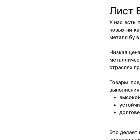
6
Лист 
65
7
У нас есть
70
8
новых ни ка
9
металл бу в
Низкая цена
металличес
отраслях пр
Товары пре
выполнения 
высокой
устойчи
долгове
Это делает 
коррозионно