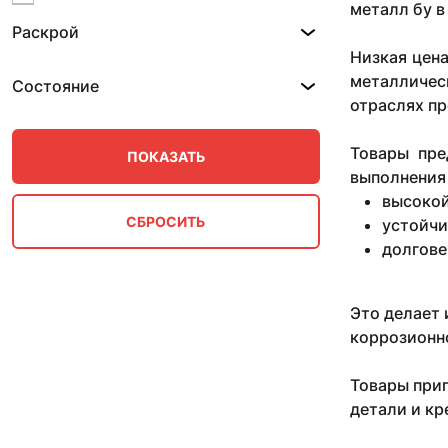
металл бу в
17
Раскрой
18
Низкая цена
19
2
металличес
Состояние
2.5
отраслях пр
20
21
Товары пре
22
выполнения 
25
высокой
26
устойчи
28
долгове
3
3-6
30
Это делает 
35
коррозионно
36
4
Товары приг
4-5
детали и кр
40
5