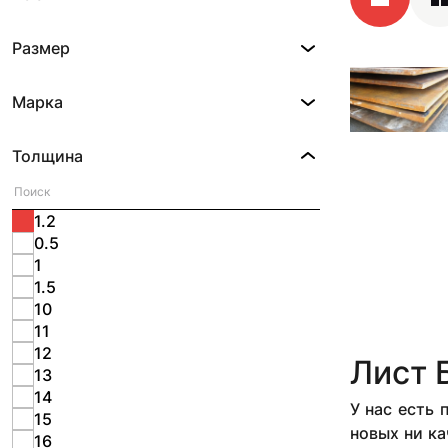
Размер
Марка
Толщина
1.2
0.5
1
1.5
10
11
12
Лист 
13
14
У нас есть
15
новых ни ка
16