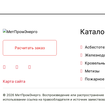
6
65
7
70
8
9
Катало
Асбестоте
Расчитать заказ
Железнод
Кровельны
Метизы
Пожарное
Карта сайта
© 2026 МетПромЭнерго. Воспроизведение или распространение 
использовании ссылка на правообладателя и источник заимствова