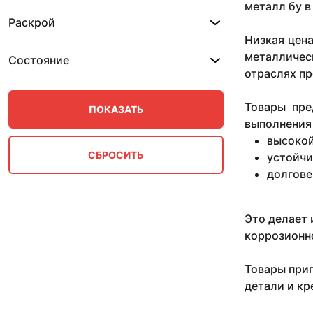
металл бу в
14 мм
Раскрой
14х1.86х5-6 мм
Низкая цена
15х1.7х4 мм
металличес
15х1.86х4-6 мм
Состояние
16 мм
отраслях пр
16х1.55х4-6 мм
16х2.18х4-6 мм
Товары пре
17х2.18х4-6 мм
выполнения 
18х2.18х4-6 мм
высокой
19х2.18х4-6 мм
устойчи
2 мм
долгове
2.5 мм
2.5х0.7х6 мм
2.5х1.5х2-4 мм
Это делает 
20 мм
коррозионно
20х0.36х0.65 мм
20х1.55х4-6 мм
Товары приг
20х1.5х2.8 мм
детали и кр
20х2.18х4-6 мм
21х1.55х4-6 мм