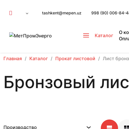
tashkent@mepen.uz
998 (90) 006-84-4
О к
Каталог
Опл
Главная
Каталог
Прокат листовой
Лист брон
Бронзовый лис
Производство