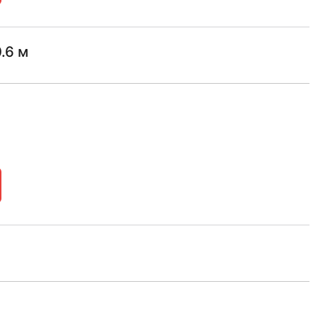
.6 м
м