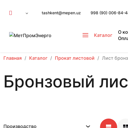
tashkent@mepen.uz
998 (90) 006-84-4
О к
Каталог
Опл
Главная
Каталог
Прокат листовой
Лист брон
Бронзовый лис
Производство