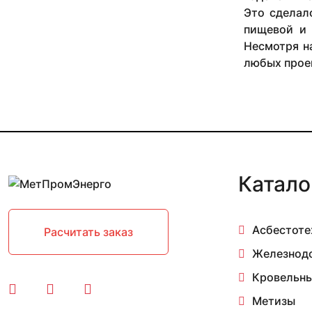
Это сделал
70 мм
пищевой и 
8 мм
80 мм
Несмотря на
90 мм
любых прое
Катало
Асбестоте
Расчитать заказ
Железнод
Кровельны
Метизы