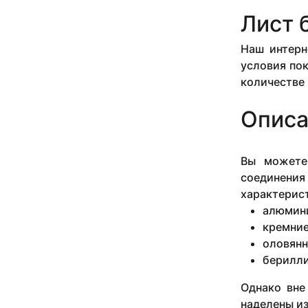
2 мм
Лист 
2.5 мм
20 мм
Наш интерн
22 мм
24 мм
условия пок
25 мм
количестве
26 мм
29 мм
Описа
3 мм
3.5 мм
30 мм
Вы можете
35 мм
соединени
4 мм
характерист
40 мм
алюмин
41 мм
кремние
5 мм
оловянн
50 мм
берилли
6 мм
6.2 мм
Однако вне
60 мм
наделены из
7 мм