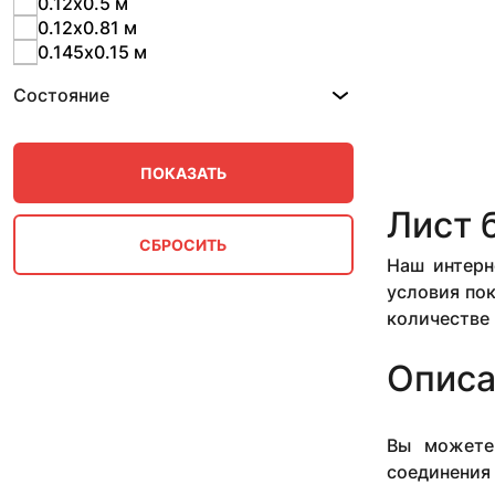
0.12х0.5 м
0.12х0.81 м
0.145х0.15 м
0.15х0.295 м
Состояние
0.175х0.3 м
0.17х0.3 м
0.185х0.48 м
0.195х0.2 м
0.1х0.1 м
Лист 
0.1х0.195 м
0.1х0.2 м
Наш интерн
0.1х0.295 м
условия пок
0.1х0.45 м
количестве
0.1х0.85 м
0.1х1 м
0.22х0.22 м
Описа
0.22х0.25 м
0.23х0.3 м
0.24х0.3 м
Вы можете
0.24х0.4 м
соединени
0.25х0.27 м