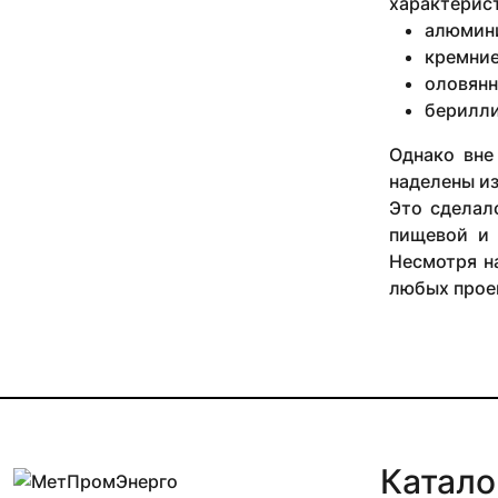
характерист
0.25х0.5 м
алюмин
0.25х0.505 м
кремние
0.25х0.6 м
оловянн
0.25х0.655 м
берилли
0.25х0.84 м
0.25х0.95 м
Однако вне
0.25х1 м
наделены из
0.26х0.36 м
Это сделал
0.27х0.5 м
пищевой и 
0.295х0.3 м
Несмотря на
0.295х1.495 м
0.295х1.5 м
любых прое
0.2х0.25 м
0.2х0.26 м
0.2х0.265 м
0.2х0.27 м
0.2х0.295 м
0.2х0.3 м
0.2х0.33 м
Катало
0.2х0.4 м