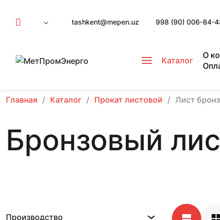
tashkent@mepen.uz
998 (90) 006-84-4
О к
Каталог
Опл
Главная
Каталог
Прокат листовой
Лист брон
Бронзовый лис
Производство