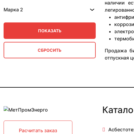
1.52х3.285 м
наличии ес
1.52х5.31 м
Марка 2
легированно
1.59х2.76 м
антифри
1.5х4.82 м
коррози
1.5х5.44 м
электро
1.5х5.82 м
термоб
1.5х6 м
1.5х6.11 м
Продажа би
1.5х6.21 м
отпускная ц
1.5х6.31 м
1.5х6.4 м
1.62х3 м
1.6х6.81 м
1.6х7.02 м
Катало
Асбестоте
Расчитать заказ