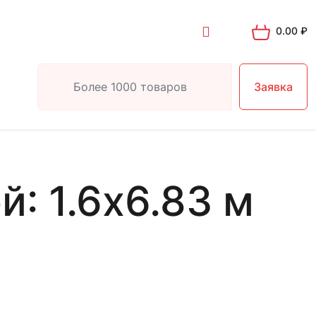
0.00
₽
Заявка
: 1.6х6.83 м