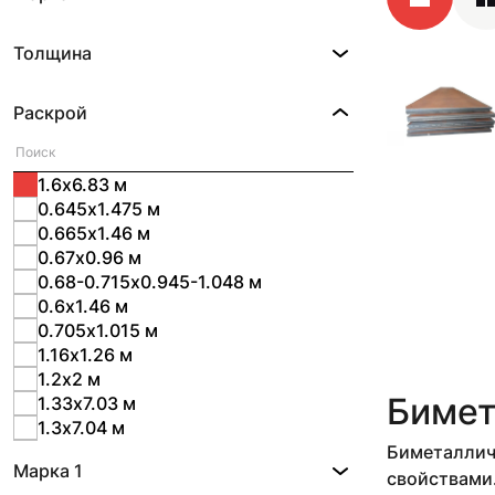
Толщина
Раскрой
1.6х6.83 м
0.645х1.475 м
0.665х1.46 м
0.67х0.96 м
0.68-0.715х0.945-1.048 м
0.6х1.46 м
0.705х1.015 м
1.16х1.26 м
1.2х2 м
Бимет
1.33х7.03 м
1.3х7.04 м
1.45х2.9 м
Биметаллич
Марка 1
1.51х3.77 м
свойствами