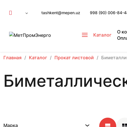
tashkent@mepen.uz
998 (90) 006-84-4
О к
Каталог
Опл
Главная
Каталог
Прокат листовой
Биметалли
Биметаллически
Марка