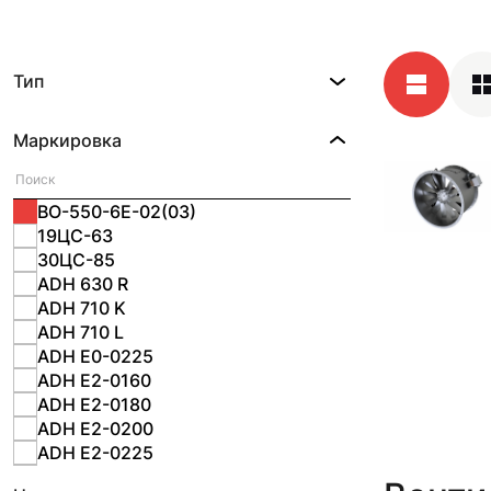
Тип
Маркировка
ВО-550-6Е-02(03)
19ЦС-63
30ЦС-85
ADH 630 R
ADH 710 K
ADH 710 L
ADH E0-0225
ADH E2-0160
ADH E2-0180
ADH E2-0200
ADH E2-0225
ADH E2-0280