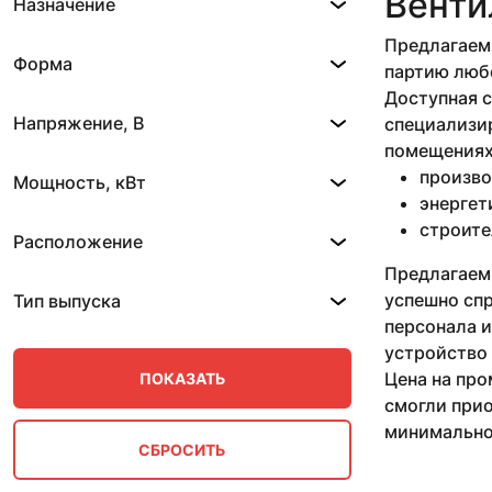
Венти
Назначение
ADH E2-0315
ADH E2-0355
Предлагаем 
ADH E2-0400
Форма
партию любо
ADH E2-0450
Доступная 
ADH E4-0250
Напряжение, В
специализи
AGR 1000
помещениях.
AGR 1100
произво
AGR 1300
Мощность, кВт
AGR 1400
энергет
AGR 460
строите
Расположение
AGR 560
Предлагаем
AGR 600
AGR 710
успешно сп
Тип выпуска
AGR 800
персонала и
AL 25-4850
устройство 
AL 28-5600
Цена на про
AL 28-6000
смогли прио
AX2D-200B-H5Z
минимально
AX2D-250B-H5Z
AX2E-200B-H5Z