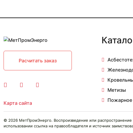
AX2E-250B-H5Z
AX4D-200B-H5Z
AX4D-250B-H5Z
AX4D-300B-H5L
AX4D-350B-H5L
AX4D-400B-H5L
Катало
AX4D-450B-H5L
AX4D-500B-H5L
AX4D-550B-H5L
AX4D-630B-H5L
Асбестоте
Расчитать заказ
AX4E-200B-H5Z
Железнод
AX4E-250B-H5Z
AX4E-300B-H5L
Кровельны
AX4E-400B-H5L
Метизы
AX4E-450B-H5L
AX4E-500B-H5L
Пожарное
Карта сайта
AX4E-550B-H5L
AX4E-630B-H5L
AXW2D-200B-G5Z
© 2026 МетПромЭнерго. Воспроизведение или распространение 
AXW2D-250B-G5Z
использовании ссылка на правообладателя и источник заимствова
AXW2E-200B-G5Z