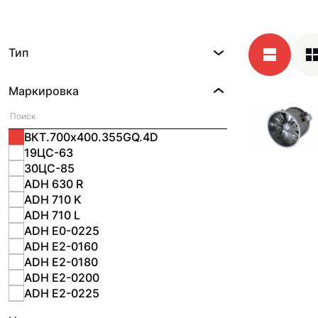
Тип
Маркировка
ВКТ.700х400.355GQ.4D
19ЦС-63
30ЦС-85
ADH 630 R
ADH 710 K
ADH 710 L
ADH E0-0225
ADH E2-0160
ADH E2-0180
ADH E2-0200
ADH E2-0225
ADH E2-0280