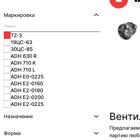
Маркировка
TZ-3
19ЦС-63
30ЦС-85
ADH 630 R
ADH 710 K
ADH 710 L
ADH E0-0225
ADH E2-0160
ADH E2-0180
ADH E2-0200
ADH E2-0225
ADH E2-0280
Венти
Назначение
ADH E2-0315
ADH E2-0355
Предлагаем 
ADH E2-0400
Форма
партию любо
ADH E2-0450