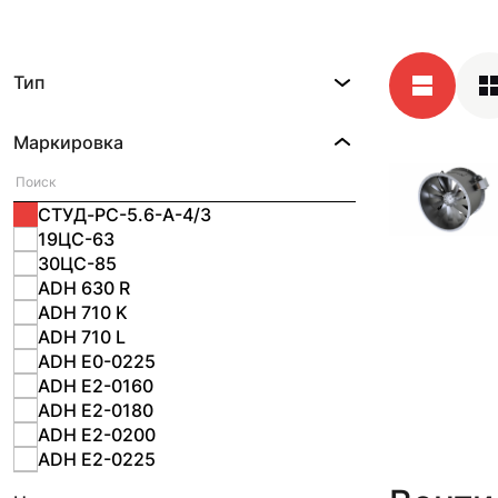
Тип
Маркировка
СТУД-РС-5.6-А-4/3
19ЦС-63
30ЦС-85
ADH 630 R
ADH 710 K
ADH 710 L
ADH E0-0225
ADH E2-0160
ADH E2-0180
ADH E2-0200
ADH E2-0225
ADH E2-0280