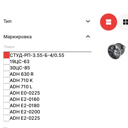
Тип
Маркировка
СТУД-РП-3.55-Б-4/0.55
19ЦС-63
30ЦС-85
ADH 630 R
ADH 710 K
ADH 710 L
ADH E0-0225
ADH E2-0160
ADH E2-0180
ADH E2-0200
ADH E2-0225
ADH E2-0280