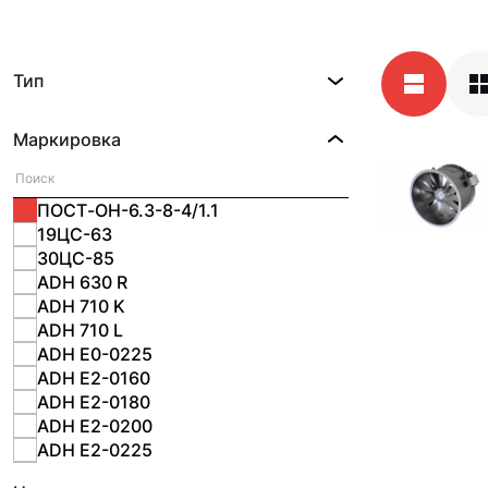
Тип
Маркировка
ПОСТ-ОН-6.3-8-4/1.1
19ЦС-63
30ЦС-85
ADH 630 R
ADH 710 K
ADH 710 L
ADH E0-0225
ADH E2-0160
ADH E2-0180
ADH E2-0200
ADH E2-0225
ADH E2-0280