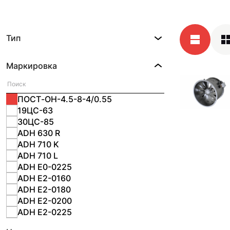
Тип
Маркировка
ПОСТ-ОН-4.5-8-4/0.55
19ЦС-63
30ЦС-85
ADH 630 R
ADH 710 K
ADH 710 L
ADH E0-0225
ADH E2-0160
ADH E2-0180
ADH E2-0200
ADH E2-0225
ADH E2-0280