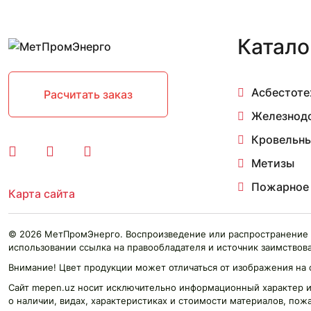
AX4D-350B-H5L
AX4D-400B-H5L
AX4D-450B-H5L
Катало
AX4D-500B-H5L
AX4D-550B-H5L
AX4D-630B-H5L
Асбестоте
Расчитать заказ
AX4E-200B-H5Z
AX4E-250B-H5Z
Железнод
AX4E-300B-H5L
Кровельны
AX4E-400B-H5L
AX4E-450B-H5L
Метизы
AX4E-500B-H5L
Пожарное
AX4E-550B-H5L
Карта сайта
AX4E-630B-H5L
AXW2D-200B-G5Z
© 2026 МетПромЭнерго. Воспроизведение или распространение 
AXW2D-250B-G5Z
использовании ссылка на правообладателя и источник заимствова
AXW2E-200B-G5Z
AXW2E-250B-G5Z
Внимание! Цвет продукции может отличаться от изображения на 
AXW4D-200B-G5Z
Сайт mepen.uz носит исключительно информационный характер и
AXW4D-250B-G5Z
о наличии, видах, характеристиках и стоимости материалов, пож