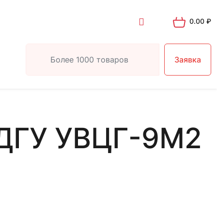
0.00
₽
Заявка
ДГУ УВЦГ-9М2