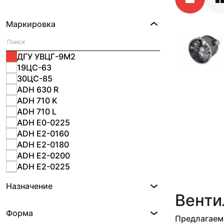
Маркировка
ДГУ УВЦГ-9М2
19ЦС-63
30ЦС-85
ADH 630 R
ADH 710 K
ADH 710 L
ADH E0-0225
ADH E2-0160
ADH E2-0180
ADH E2-0200
ADH E2-0225
ADH E2-0280
Назначение
ADH E2-0315
Венти
ADH E2-0355
ADH E2-0400
Форма
Предлагаем 
ADH E2-0450