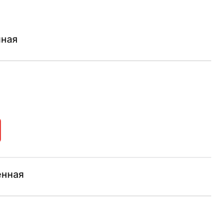
нная
енная